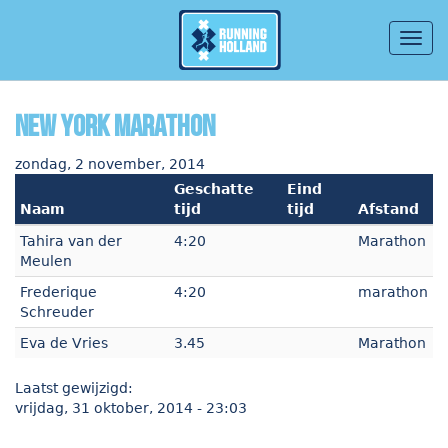
Togg
navig
Overslaan en naar de inhoud gaan
New York marathon
zondag, 2 november, 2014
Geschatte
Eind
Naam
tijd
tijd
Afstand
Tahira van der
4:20
Marathon
Meulen
Frederique
4:20
marathon
Schreuder
Eva de Vries
3.45
Marathon
Laatst gewijzigd:
vrijdag, 31 oktober, 2014 - 23:03