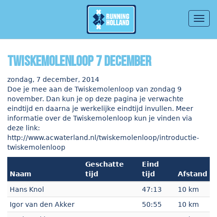
Togg
navig
Overslaan en naar de inhoud gaan
Twiskemolenloop 7 december
zondag, 7 december, 2014
Doe je mee aan de Twiskemolenloop van zondag 9
november. Dan kun je op deze pagina je verwachte
eindtijd en daarna je werkelijke eindtijd invullen. Meer
informatie over de Twiskemolenloop kun je vinden via
deze link:
http://www.acwaterland.nl/twiskemolenloop/introductie-
twiskemolenloop
Geschatte
Eind
Naam
tijd
tijd
Afstand
Hans Knol
47:13
10 km
Igor van den Akker
50:55
10 km