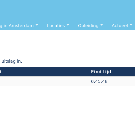
ng in Amsterdam
Locaties
Opleiding
Actueel
uitslag in.
d
Eind tijd
0:45:48