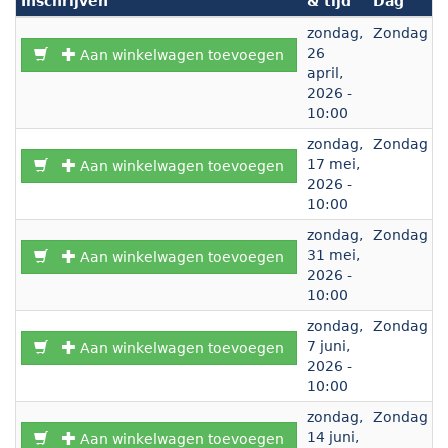
Inschrijven
& tijd
Dag
D
zondag,
Zondag
d
26
v
Aan winkelwagen toevoegen
april,
2026 -
10:00
zondag,
Zondag
d
17 mei,
v
Aan winkelwagen toevoegen
2026 -
10:00
zondag,
Zondag
u
31 mei,
v
Aan winkelwagen toevoegen
2026 -
10:00
zondag,
Zondag
d
7 juni,
v
Aan winkelwagen toevoegen
2026 -
10:00
zondag,
Zondag
d
14 juni,
v
Aan winkelwagen toevoegen