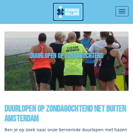
Togg
navig
Overslaan en naar de inhoud gaan
duurlopen op zondagochtend
duurlopen op zondagochtend net buiten
Amsterdam
Ben je op zoek naar onze beroemde duurlopen met hazen