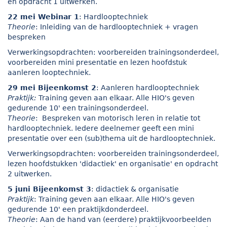
en opdracht 1 uitwerken.
22 mei Webinar 1
: Hardlooptechniek
Theorie
: Inleiding van de hardlooptechniek + vragen
bespreken
Verwerkingsopdrachten: voorbereiden trainingsonderdeel,
voorbereiden mini presentatie en lezen hoofdstuk
aanleren looptechniek.
29 mei Bijeenkomst 2
: Aanleren hardlooptechniek
Praktijk:
Training geven aan elkaar. Alle HIO's geven
gedurende 10' een trainingsonderdeel.
Theorie
: Bespreken van motorisch leren in relatie tot
hardlooptechniek. Iedere deelnemer geeft een mini
presentatie over een (sub)thema uit de hardlooptechniek.
Verwerkingsopdrachten: voorbereiden trainingsonderdeel,
lezen hoofdstukken 'didactiek' en organisatie' en opdracht
2 uitwerken.
5 juni Bijeenkomst 3
: didactiek & organisatie
Praktijk
: Training geven aan elkaar. Alle HIO's geven
gedurende 10' een praktijkdonderdeel.
Theorie
: Aan de hand van (eerdere) praktijkvoorbeelden