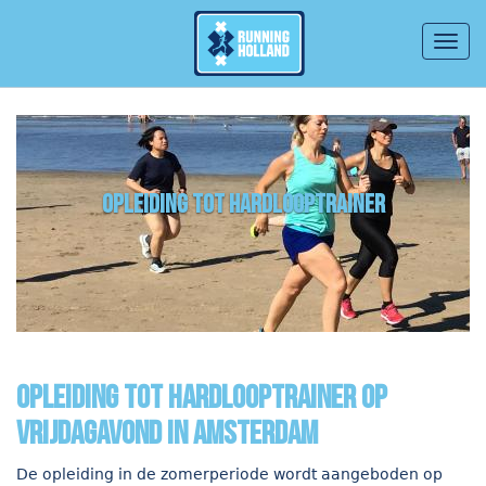
Togg
navig
Overslaan en naar de inhoud gaan
opleiding tot hardlooptrainer
Opleiding tot hardlooptrainer op
vrijdagavond in Amsterdam
De opleiding in de zomerperiode wordt aangeboden op