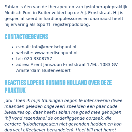
Fabian is één van de therapeuten van fysiotherapiepraktijk
Medisch Punt in Buitenveldert op de A.J. Ernststraat. Hij is
gespecialiseerd in hardloopblessures en daarnaast heeft
hij ervaring als (sport)- registerpodoloog.
contactgegevens
e-mail:
info@medischpunt.nl
website:
www.medischpunt.nl
tel: 020-3308757
adres: Arent Janszoon Ernststraat 179b, 1083 GV
Amsterdam-Buitenveldert
reacties lopers Running Holland over deze
praktijk
Jon:
"Toen ik mijn trainingen begon te intensiveren (twee
maanden geleden ongeveer) speelden een paar oude
blessures op, daar heeft Fabian me goed mee geholpen
(hij vond razendsnel de onderliggende oorzaak, die
eerdere fysiotherapeuten niet gevonden hadden en kon
dus veel effectiever behandelen). Heel blij met hem!!