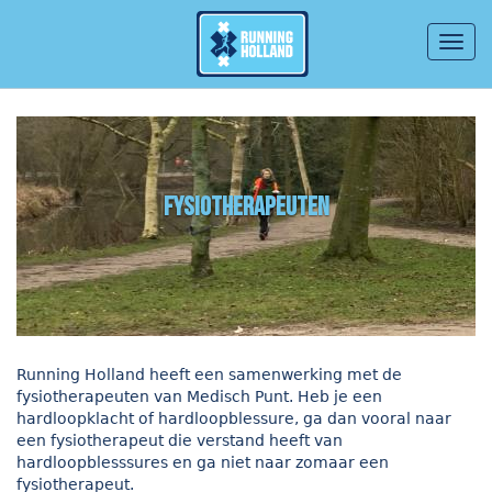
Togg
navig
Overslaan en naar de inhoud gaan
fysiotherapeuten
Running Holland heeft een samenwerking met de
fysiotherapeuten van Medisch Punt. Heb je een
hardloopklacht of hardloopblessure, ga dan vooral naar
een fysiotherapeut die verstand heeft van
hardloopblesssures en ga niet naar zomaar een
fysiotherapeut.