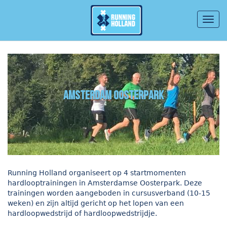
Togg
navig
Overslaan en naar de inhoud gaan
Amsterdam Oosterpark
Running Holland organiseert op 4 startmomenten
hardlooptrainingen in Amsterdamse Oosterpark. Deze
trainingen worden aangeboden in cursusverband (10-15
weken) en zijn altijd gericht op het lopen van een
hardloopwedstrijd of hardloopwedstrijdje.