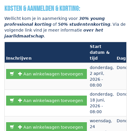
kosten & aanmelden & korting:
Wellicht kom je in aanmerking voor
30% young
professional korting
of
50% studentenkorting
.
Via de
volgende link vind je meer informatie
over het
jaarlidmaatschap
.
Start
datum &
Inschrijven
tijd
Dag
donderdag,
Donde
2 april,
Aan winkelwagen toevoegen
2026 -
08:00
donderdag,
Donde
18 juni,
Aan winkelwagen toevoegen
2026 -
08:00
woensdag,
Donde
24
Aan winkelwagen toevoegen