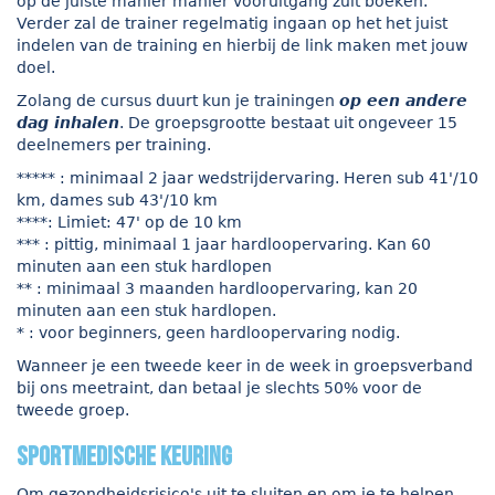
op de juiste manier manier vooruitgang zult boeken.
Verder zal de trainer regelmatig ingaan op het het juist
indelen van de training en hierbij de link maken met jouw
doel.
Zolang de cursus duurt kun je trainingen
op een andere
dag inhalen
. De groepsgrootte bestaat uit ongeveer 15
deelnemers per training.
***** : minimaal 2 jaar wedstrijdervaring. Heren sub 41'/10
km, dames sub 43'/10 km
****: Limiet: 47' op de 10 km
*** : pittig, minimaal 1 jaar hardloopervaring. Kan 60
minuten aan een stuk hardlopen
** : minimaal 3 maanden hardloopervaring, kan 20
minuten aan een stuk hardlopen.
* : voor beginners, geen hardloopervaring nodig.
Wanneer je een tweede keer in de week in groepsverband
bij ons meetraint, dan betaal je slechts 50% voor de
tweede groep.
sportmedische keuring
Om gezondheidsrisico's uit te sluiten en om je te helpen