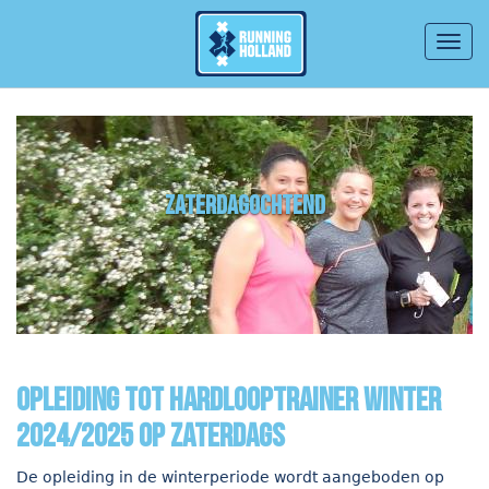
Togg
navig
Overslaan en naar de inhoud gaan
zaterdagochtend
opleiding tot hardlooptrainer winter
2024/2025 op zaterdags
De opleiding in de winterperiode wordt aangeboden op