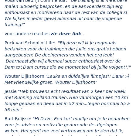
Rosa van bedrijf Commenda:
"
De training is al meerdere
malen uitvoerig besproken, en de aanvoerders zijn erg
enthousiast en motiverend naar de rest van de collega's!
We kijken in ieder geval allemaal uit naar de volgende
training!"
voor andere reacties
zie deze link
.
Puck van School of Life: "
Bij deze wil ik je nogmaals
bedanken voor de trainingen die jullie ons gratis hebben
aangeboden! De deelnemers vonden het erg leuk!
Daarnaast zijn wij allemaal super enthousiast over de
Dam tot Dam cursus die we momenteel bij jullie volgen!!!
"
Wouter Dijkshoorn
"
Leuke en duidelijke filmpjes!! Dank :-)
Met vriendelijke groet, Wouter Dijkshoorn"
Jessie
"
Heb trouwens echt resultaat van 2 keer per week
met Running Holland trainen. Heb vanmorgen een 10 km
loopje gedaan en deed dat in 52 min...tegen normaal 55 a
56 min."
Bart Buijsse:
"
Hi Dave,
Een kort mailtje om je te bedanken
voor je advies en motivatie gedurende de afgelopen
weken. Het geeft me veel vertrouwen om te zien dat ik,