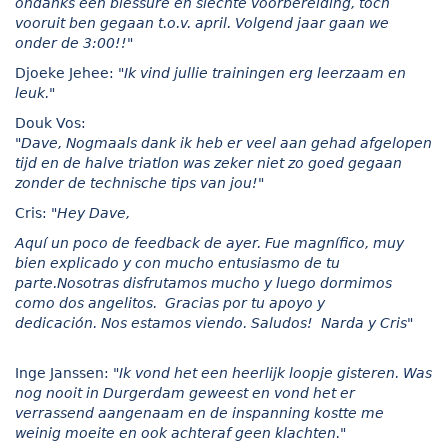
ondanks een blessure en slechte voorbereiding, toch
vooruit ben gegaan t.o.v. april. Volgend jaar gaan we
onder de 3:00!!"
Djoeke Jehee:
"Ik vind jullie trainingen erg leerzaam en
leuk."
Douk Vos:
"Dave, Nogmaals dank ik heb er veel aan gehad afgelopen
tijd en de halve triatlon was zeker niet zo goed gegaan
zonder de technische tips van jou!"
Cris:
"
Hey Dave,
Aquí un poco de feedback de ayer. Fue magnífico, muy
bien explicado y con mucho entusiasmo de tu
parte.
Nosotras disfrutamos mucho y luego dormimos
como dos angelitos.
Gracias por tu apoyo y
dedicación. Nos estamos viendo. Saludos!
Narda y Cris"
Inge Janssen:
"
Ik vond het een heerlijk loopje gisteren. Was
nog nooit in Durgerdam geweest en vond het er
verrassend aangenaam en de inspanning kostte me
weinig moeite en ook achteraf geen klachten."