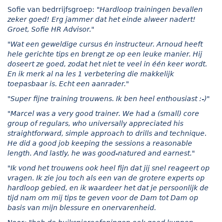
Sofie van bedrrijfsgroep:
"Hardloop trainingen bevallen
zeker goed! Erg jammer dat het einde alweer nadert!
Groet, Sofie HR Advisor."
"Wat een geweldige cursus én instructeur. Arnoud heeft
hele gerichte tips en brengt ze op een leuke manier. Hij
doseert ze goed, zodat het niet te veel in één keer wordt.
En ik merk al na les 1 verbetering die makkelijk
toepasbaar is. Echt een aanrader."
"Super fijne training trouwens. Ik ben heel enthousiast :-)"
"Marcel was a very good trainer. We had a (small) core
group of regulars, who universally appreciated his
straightforward, simple approach to drills and technique.
He did a good job keeping the sessions a reasonable
length. And lastly, he was good-natured and earnest."
"Ik vond het trouwens ook heel fijn dat jij snel reageert op
vragen. Ik zie jou toch als een van de grotere experts op
hardloop gebied, en ik waardeer het dat je persoonlijk de
tijd nam om mij tips te geven voor de Dam tot Dam op
basis van mijn blessure en onervarenheid.