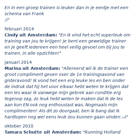
En in een groep trainen is leuker dan in je eentje met een
schema van Frank
;)"
februari 2014
Cindy uit Amsterdam:
"En ik vind het echt superleuk om
training van jou te krijgen! Je bent een geweldige trainer
en je geeft iedereen een heel veilig gevoel om bij jou te
trainen, in alle opzichten!"
januari 2014
Marina uit Amsterdam:
"Allereerst wil ik de trainer een
groot compliment geven over de 1e trainingsavond van
gisteravond! Ik vond het een erg leuke les en ben onder
de indruk dat hij het voor elkaar hebt weten te krijgen dat
een les waar ik vanwege mijn gebrek aan conditie erg
tegenop zag, zo leuk hebt weten te maken dat ik de les
aan kon EN ook nog enthousiast was. Nogmaals mijn
complimenten! Als dit zo doorgaat, ben ik bang dat ik
hardlopen nog wel eens leuk zou kunnen gaan vinden :-)"
oktober 2010
Tamara Schutte uit Amsterdam:
"Running Holland