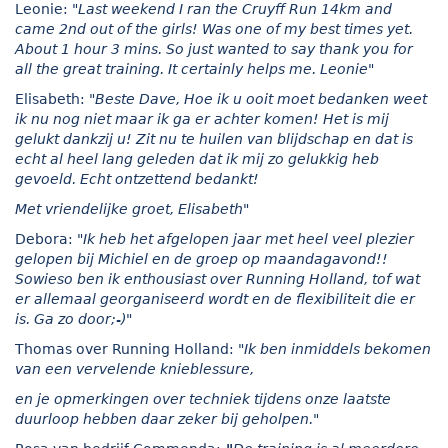
Leonie:
"Last weekend I ran the Cruyff Run 14km and
came 2nd out of the girls! Was one of my best times yet.
About 1 hour 3 mins.
So just wanted to say thank you for
all the great training. It certainly helps me.
Leonie"
Elisabeth:
"Beste Dave, Hoe ik u ooit moet bedanken weet
ik nu nog niet maar ik ga er achter komen! Het is mij
gelukt dankzij u! Zit nu te huilen van blijdschap en dat is
echt al heel lang geleden dat ik mij zo gelukkig heb
gevoeld. Echt ontzettend bedankt!
Met vriendelijke groet, Elisabeth"
Debora:
"Ik heb het afgelopen jaar met heel veel plezier
gelopen bij Michiel en de groep op maandagavond!!
Sowieso ben ik enthousiast over Running Holland, tof wat
er allemaal georganiseerd wordt en de flexibiliteit die er
is. Ga zo door;-)"
Thomas over Running Holland:
"Ik ben inmiddels bekomen
van een vervelende knieblessure,
en je opmerkingen over techniek tijdens onze laatste
duurloop hebben daar zeker bij geholpen."