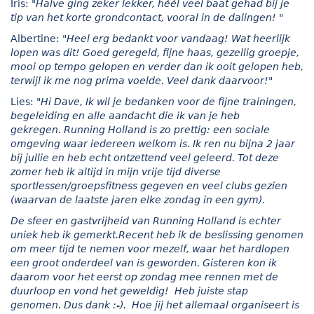
Iris:
"Halve ging zeker lekker, héél veel baat gehad bij je
tip van het korte grondcontact, vooral in de dalingen! "
Albertine:
"Heel erg bedankt voor vandaag! Wat heerlijk
lopen was dit! Goed geregeld, fijne haas, gezellig groepje,
mooi op tempo gelopen en verder dan ik ooit gelopen heb,
terwijl ik me nog prima voelde. Veel dank daarvoor!"
Lies:
"Hi Dave, Ik wil je bedanken voor de fijne trainingen,
begeleiding en alle aandacht die ik van je heb
gekregen. Running Holland is zo prettig: een sociale
omgeving waar iedereen welkom is. Ik ren nu bijna 2 jaar
bij jullie en heb echt ontzettend veel geleerd. Tot deze
zomer heb ik altijd in mijn vrije tijd diverse
sportlessen/groepsfitness gegeven en veel clubs gezien
(waarvan de laatste jaren elke zondag in een gym).
De sfeer en gastvrijheid van Running Holland is echter
uniek heb ik gemerkt.
Recent heb ik de beslissing genomen
om meer tijd te nemen voor mezelf, waar het hardlopen
een groot onderdeel van is geworden.
Gisteren kon ik
daarom voor het eerst op zondag mee rennen met de
duurloop en vond het geweldig! Heb juiste stap
genomen.
Dus dank :-). Hoe jij het allemaal organiseert is