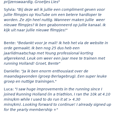
prijzenswaardig. Groetjes Lies"
Sylvia:
"Bij deze wil ik jullie een compliment geven voor
jullie filmpjes op YouTube om een betere hardloper te
worden. Ze zijn heel nuttig. Wanneer maken jullie weer
nieuwe filmpjes? Ik ben geabonneerd op jullie kanaal. Ik
kijk uit naar jullie nieuwe filmpjes!"
Bente:
"Bedankt voor je mail! Ik heb het via de website in
orde gemaakt. Ik ben nog 25 dus heb een
jaarlidmaatschap met Young professional korting
afgerekend. Leuk om weer een jaar mee te trainen met
running Holland! Groet, Bente"
Danielle:
"Ja ik ben enorm enthousiast over de
maandagavonden (groep Berlagebrug). Een super leuke
groep en nuttige trainingen."
Luca:
"I saw huge improvements in the running since I
joined Running Holland (in a triathlon, I ran the 10k at 4.10
mins/km while I used to do run it at > 4.30
mins/km).
Looking forward to continue! I already signed up
for the yearly membership +"