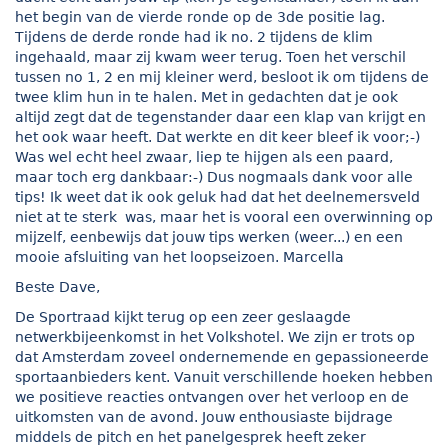
het begin van de vierde ronde op de 3de positie lag.
Tijdens de derde ronde had ik no. 2 tijdens de klim
ingehaald, maar zij kwam weer terug. Toen het verschil
tussen no 1, 2 en mij kleiner werd, besloot ik om tijdens de
twee klim hun in te halen. Met in gedachten dat je ook
altijd zegt dat de tegenstander daar een klap van krijgt en
het ook waar heeft. Dat werkte en dit keer bleef ik voor;-)
Was wel echt heel zwaar, liep te hijgen als een paard,
maar toch erg dankbaar:-) Dus nogmaals dank voor alle
tips! Ik weet dat ik ook geluk had dat het deelnemersveld
niet at te sterk was, maar het is vooral een overwinning op
mijzelf, eenbewijs dat jouw tips werken (weer...) en een
mooie afsluiting van het loopseizoen. Marcella
Beste Dave,
De Sportraad kijkt terug op een zeer geslaagde
netwerkbijeenkomst in het Volkshotel. We zijn er trots op
dat Amsterdam zoveel ondernemende en gepassioneerde
sportaanbieders kent. Vanuit verschillende hoeken hebben
we positieve reacties ontvangen over het verloop en de
uitkomsten van de avond. Jouw enthousiaste bijdrage
middels de pitch en het panelgesprek heeft zeker