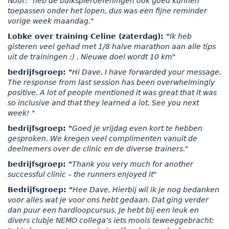
Noor
: "heb de buikspieroefeningen ook goed kunnen
toepassen onder het lopen, dus was een fijne reminder
vorige week maandag."
Lobke over training Celine (zaterdag):
"
Ik heb
gisteren veel gehad met 1/8 halve marathon aan alle tips
uit de trainingen :) . Nieuwe doel wordt 10 km"
bedrijfsgroep:
"
Hi Dave, I have forwarded your message.
The response from last session has been overwhelmingly
positive. A lot of people mentioned it was great that it was
so inclusive and that they learned a lot. See you next
week! "
bedrijfsgroep:
"
Goed je vrijdag even kort te hebben
gesproken. We kregen veel complimenten vanuit de
deelnemers over de clinic en de diverse trainers."
bedrijfsgroep:
"
Thank you very much for another
successful clinic – the runners enjoyed it"
Bedrijfsgroep:
"
Hee Dave, Hierbij wil ik je nog bedanken
voor alles wat je voor ons hebt gedaan. Dat ging verder
dan puur een hardloopcursus. Je hebt bij een leuk en
divers clubje NEMO collega’s iets moois teweeggebracht: