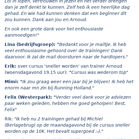
Lol in lopen, vertrouwen in jezelf en het verder brengen
dan je zelf denkt te kunnen. Zelf heb ik een heerlijke dag
gehad. En wie had kunnen denken dat een beginner dit
zou kunnen. Dank aan jou en Arnoud.
En ook een grote dank voor het enthousiaste
aanmoedigen!"
Lina (bedrijfsgroep):
"
Bedankt voor je mailtje. Ik heb
veel enthousiasme gehoord over de trainingen! Dank
daarvoor. Ik zal de mail doorsturen naar de hardlopers."
Erik:
over cursus 'sneller worden' van trainer Arnoud
(woensdagavond 19.15 uur):
"
Cursus was wederom top"
Mimi:
"
Ik zou graag weer een jaar bij je blijven! Ik heb het
enorm naar mn zin bij Running Holland."
Felix (Westerpark):
"
Verder veel dank voor je adviezen
paar weken geleden, hebben me goed geholpen! Best,
Felix"
Rik:
"Ik heb nu 2 trainingen gehad bij Michiel
(Berlagebrug) op de maandagavond bij de cursus sneller
worden op de 10K. Het bevalt supergoed :-)."