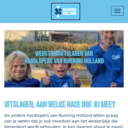
Togg
navig
Overslaan en naar de inhoud gaan
wedstrijduitslagen van
hardlopers van Running Holland
uitslagen, aan welke race doe jij mee?
De andere hardlopers van Running Holland willen graag
van je weten dat je ook meedoet aan het wedstrijdje die
binnenkort wordt gehouden. Je kan daarom alvast je naam