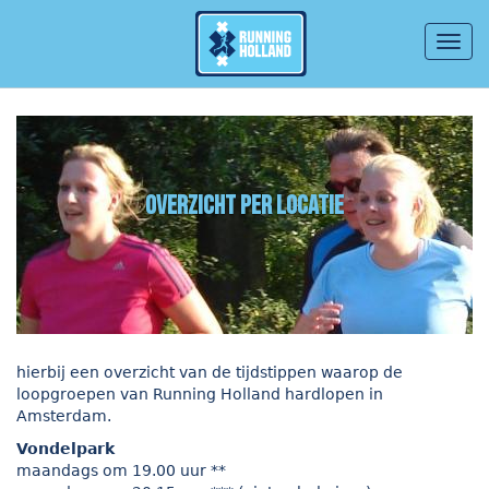
Togg
navig
Overslaan en naar de inhoud gaan
overzicht per locatie
hierbij een overzicht van de tijdstippen waarop de
loopgroepen van Running Holland hardlopen in
Amsterdam.
Vondelpark
maandags om 19.00 uur **