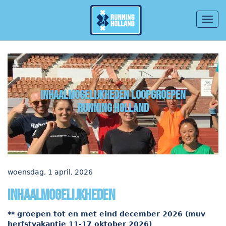
Togg
navig
Overslaan en naar de inhoud gaan
Inhaalmogelijkheden loopgroepen
Running Holland
woensdag, 1 april, 2026
inhaalmogelijkheden
** groepen tot en met eind december 2026 (muv
herfstvakantie 11-17 oktober 2026)