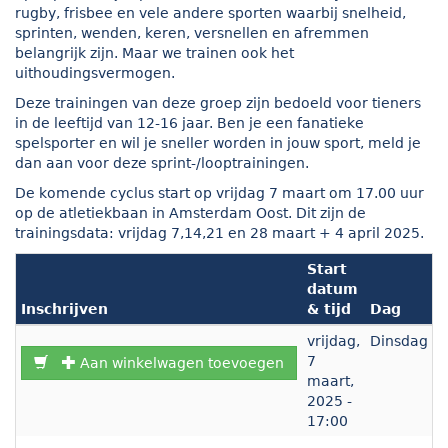
rugby, frisbee en vele andere sporten waarbij snelheid,
sprinten, wenden, keren, versnellen en afremmen
belangrijk zijn. Maar we trainen ook het
uithoudingsvermogen.
Deze trainingen van deze groep zijn bedoeld voor tieners
in de leeftijd van 12-16 jaar. Ben je een fanatieke
spelsporter en wil je sneller worden in jouw sport, meld je
dan aan voor deze sprint-/looptrainingen.
De komende cyclus start op vrijdag 7 maart om 17.00 uur
op de atletiekbaan in Amsterdam Oost. Dit zijn de
trainingsdata: vrijdag 7,14,21 en 28 maart + 4 april 2025.
Start
datum
Inschrijven
& tijd
Dag
D
vrijdag,
Dinsdag
s
7
w
Aan winkelwagen toevoegen
maart,
i
2025 -
(
17:00