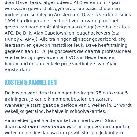
door Dave Baars, afgestudeerd ALO-er en ruim 7 jaar
werkzaam geweest als gymleraar op basisscholen en
middelbare scholen in Amsterdam. Dave is verder al sinds
1994 hardlooptrainer en heeft veel ervaring met het
geven van hardlooptrainingen aan (jeugd)voetballers (o.a.
AFC, De Dijk, Ajax Capetown) en jeugdhockeyers (o.a.
Hurley & AMVJ). Alle trainingen zijn zeer gevarieerd, erg
leerzaam en gewoon hartstikke leuk. Dave heeft training
gegeven aan 15-20 jeugdspelers die daarna professioneel
voetballer zijn geworden bij BVO's in Nederland en
buitenland en aan enkele profsvoetballers van Ajax
Amsterdam.
kosten & aanmelden
De kosten voor deze trainingen bedragen 75 euro voor 5
trainingen. Je kan elk moment betalen en starten.
Wanneer je start, gaat de periode van 5 weken in. Er wordt
wekelijks getraind, behalve in schoolvakanties.
Aanmelden gaat via de winkel van hierboven. Stuur
daarnaast
even een email
waarin je jouw voornaam laat
weten en de dinsdag waarop je wilt starten. Je kunt elke