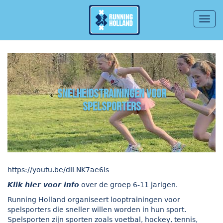
Togg
navig
Overslaan en naar de inhoud gaan
snelheidstrainingen voor
spelsporters
https://youtu.be/dILNK7ae6Is
Klik hier voor info
over de groep 6-11 jarigen.
Running Holland organiseert looptrainingen voor
spelsporters die sneller willen worden in hun sport.
Spelsporten zijn sporten zoals voetbal, hockey, tennis,