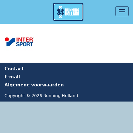
Togg
navig
Overslaan en naar de inhoud gaan
Contact
E-mail
Algemene voorwaarden
Copyright © 2026 Running Holland