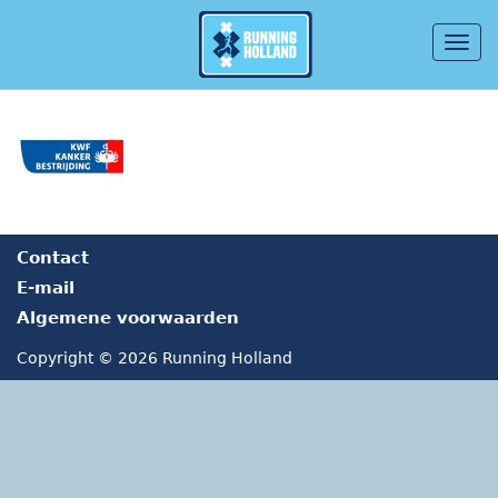
Togg
navig
Overslaan en naar de inhoud gaan
Contact
E-mail
Algemene voorwaarden
Copyright © 2026 Running Holland