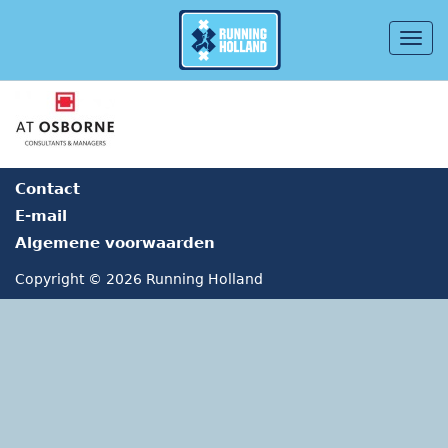
Togg
navig
Overslaan en naar de inhoud gaan
Contact
E-mail
Algemene voorwaarden
Copyright © 2026 Running Holland