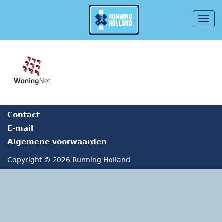
Togg
navig
Overslaan en naar de inhoud gaan
Contact
E-mail
Algemene voorwaarden
Copyright © 2026 Running Holland