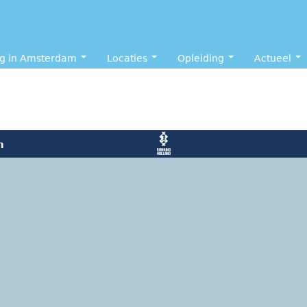
ng in Amsterdam
Locaties
Opleiding
Actueel
n