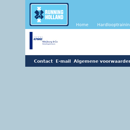
Overslaan en naar de inhoud gaan
Home
Hardlooptraini
Contact
E-mail
Algemene voorwaarde