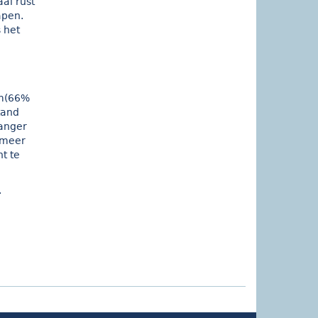
al rust
apen.
 het
km(66%
tand
langer
 meer
t te
.