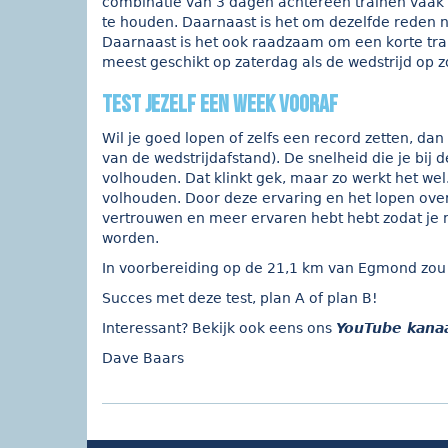
combinatie van 3 dagen achtereen trainen vaak 
te houden. Daarnaast is het om dezelfde reden 
Daarnaast is het ook raadzaam om een korte trai
meest geschikt op zaterdag als de wedstrijd op z
Test jezelf een week vooraf
Wil je goed lopen of zelfs een record zetten, da
van de wedstrijdafstand). De snelheid die je bij 
volhouden. Dat klinkt gek, maar zo werkt het wel.
volhouden. Door deze ervaring en het lopen over
vertrouwen en meer ervaren hebt hebt zodat je m
worden.
In voorbereiding op de 21,1 km van Egmond zou j
Succes met deze test, plan A of plan B!
Interessant? Bekijk ook eens ons
YouTube kana
Dave Baars