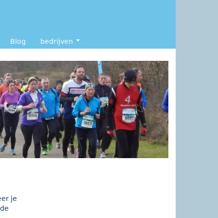
Blog
bedrijven
er je
 de