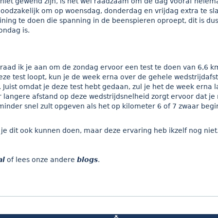
niet gewend zijn, is het wel raadzaam om de dag vooraf helema
noodzakelijk om op woensdag, donderdag en vrijdag extra te sl
ning te doen die spanning in de beenspieren oproept, dit is dus
ondag is.
n raad ik je aan om de zondag ervoor een test te doen van 6,6 
deze test loopt, kun je de week erna over de gehele wedstrijdafs
 Juist omdat je deze test hebt gedaan, zul je het de week erna 
 langere afstand op deze wedstrijdsnelheid zorgt ervoor dat je
inder snel zult opgeven als het op kilometer 6 of 7 zwaar begin
e dit ook kunnen doen, maar deze ervaring heb ikzelf nog niet
al
of lees onze andere
blogs
.