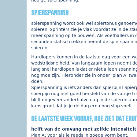
nodige spierspanning.
Spierspanning
spierspanning wordt ook wel spiertonus genoemd.
spieren. Sprinters zie je vlak voordat ze in de 
meer spanning op te bouwen. Als voetballers in
seconden statisch rekken neemt de spierspannin
spieren.
Hardlopers kunnen in de laatste dag voor een we
wedstrijdsnelheid. Van langzaam lopen neemt de 
lang snel hardlopen is dat er niet alleen spann
nog moe zijn. Hieronder zie in onder ‘plan A’ tw
doen.
Spierspanning is iets anders dan spierpijn! Spier
spierpijn nog niet goed hersteld van de vorige tr
blijft ongeveer anderhalve dag in de spieren a
kans groot dat je je de dag erna nog slap voelt.
De laatste week vooraf, hoe ziet dat erui
helft van de omvang met zelfde intensiteit
Plan A: voor als je reeds in goede vorm bent.