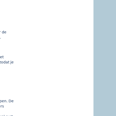
r de
.
et
zodat je
open. De
ers