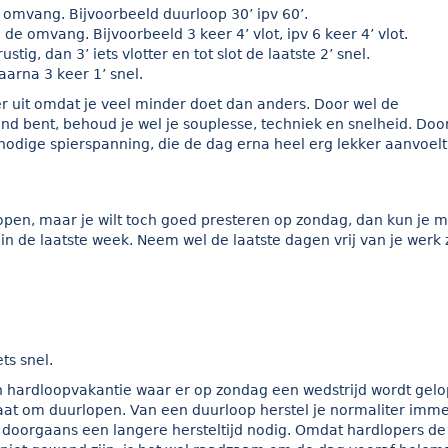
e omvang. Bijvoorbeeld duurloop 30’ ipv 60’.
 de omvang. Bijvoorbeeld 3 keer 4’ vlot, ipv 6 keer 4’ vlot.
tig, dan 3’ iets vlotter en tot slot de laatste 2’ snel.
arna 3 keer 1’ snel.
ter uit omdat je veel minder doet dan anders. Door wel de
wend bent, behoud je wel je souplesse, techniek en snelheid. Doo
 nodige spierspanning, die de dag erna heel erg lekker aanvoelt
pen, maar je wilt toch goed presteren op zondag, dan kun je m
 de laatste week. Neem wel de laatste dagen vrij van je werk 
ts snel.
n hardloopvakantie waar er op zondag een wedstrijd wordt gel
gaat om duurlopen. Van een duurloop herstel je normaliter imm
e doorgaans een langere hersteltijd nodig. Omdat hardlopers de