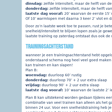
dinsdag:
zelfde intensiteit, maar de helft van d
donderdag:
zelfde intensiteit, maar de helft van
laatste dag vooraf:
20’ waarvan de eerste 15’ rus
Of 10’ warmlopen met daarna 3 keer 2’ vlot en da
Door zo’n laatste week toe te passen, rust je be
snelheid/intensiteit te blijven lopen zoals je ge
laatste training op zaterdag ontstaat dus ook de
Trainingsachterstand
wanneer je een trainingsachterstand hebt opgelo
onderstaand schema nog heel veel goed maken in
kan trainen en kan slapen!
Plan B:
woensdag:
duurloop 60’ rustig
donderdag:
duurloop 70’ + 2 uur extra slaap
vrijdag:
duurloop 90’ + 2 uur extra slaap
laatste dag vooraf:
10’ waarvan de laatste 2’ ie
Plan B kan uitstekend worden gedaan tijdens ee
combinatie van veel trainen kan alleen als het 
binnen 24 uur. Voor een snelheidstraining heb j