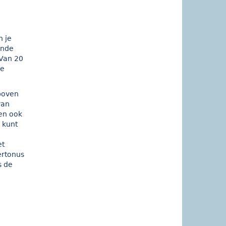
n je
ende
 Van 20
de
 boven
van
ien ook
 kunt
et
ertonus
s de