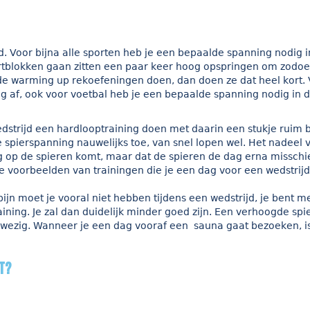
 Voor bijna alle sporten heb je een bepaalde spanning nodig i
startblokken gaan zitten een paar keer hoog opspringen om zodo
 de warming up rekoefeningen doen, dan doen ze dat heel kort.
g af, ook voor voetbal heb je een bepaalde spanning nodig in 
dstrijd een hardlooptraining doen met daarin een stukje ruim
spierspanning nauwelijks toe, van snel lopen wel. Het nadeel 
ing op de spieren komt, maar dat de spieren de dag erna missch
ee voorbeelden van trainingen die je een dag voor een wedstrijd
pijn moet je vooral niet hebben tijdens een wedstrijd, je bent m
aining. Je zal dan duidelijk minder goed zijn. Een verhoogde spi
anwezig. Wanneer je een dag vooraf een sauna gaat bezoeken, i
t?