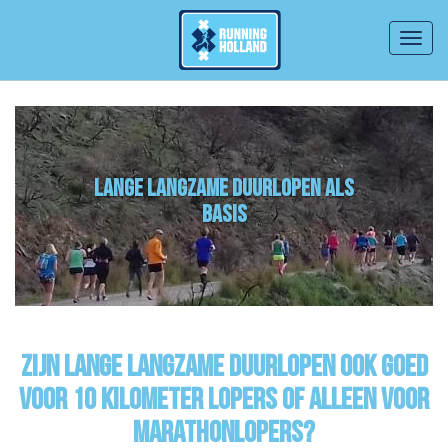
Togg
navig
Overslaan en naar de inhoud gaan
lange langzame duurlopen als
basis
Zijn lange langzame duurlopen ook goed
voor 10 kilometer lopers of alleen voor
marathonlopers?