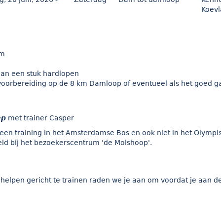
Koevl
km
 aan een stuk hardlopen
voorbereiding op de 8 km Damloop of eventueel als het goed ga
ep
met trainer Casper
r geen training in het Amsterdamse Bos en ook niet in het Olym
ld bij het
bezoekerscentrum
'de Molshoop'.
e helpen gericht te trainen raden we je aan om voordat je aan 