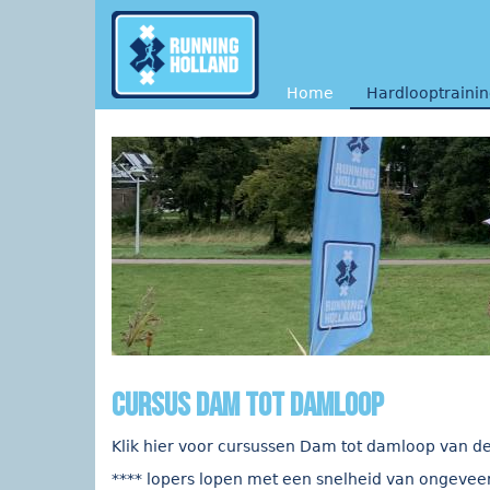
Overslaan en naar de inhoud gaan
Home
Hardlooptraini
cursus Dam tot damloop
Klik hier voor cursussen Dam tot damloop van de
**** lopers lopen met een snelheid van ongevee