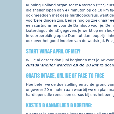
Running Holland organiseert 4 sterren (****) cu
die sneller lopen dan 47 minuten op de 10 km tij
ook meedoen met deze hardloopcursus, want de t
voorbereidingen zijn. Ben je nog op zoek naar e
een startnummer voor de Damloop voor je. De ha
(zaterdagochtend) gegeven. Je werkt op een leuke
in voorbereiding op de Dam tot damloop zijn inhou
ook over het goed indelen van de wedstrijd. Er z
start vanaf april of mei?
Wil je al eerder dan juni beginnen met jouw vo
cursus 'sneller worden op de 10 km'
te doen
gratis intake, online of face to face
Hoe beter we de doelstelling en achtergrond van
ongeveer 20 minuten aan waarbij we en plan make
hardlopers die reeds een cursus bij ons hebben
kosten & aanmelden & korting: