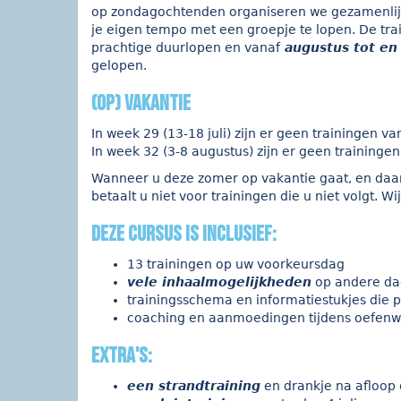
op zondagochtenden organiseren we gezamenlijke
je eigen tempo met een groepje te lopen. De tra
prachtige duurlopen en vanaf
augustus tot en
gelopen.
(op) vakantie
In week 29 (13-18 juli) zijn er geen trainingen v
In week 32 (3-8 augustus) zijn er geen traininge
Wanneer u deze zomer op vakantie gaat, en daaro
betaalt u niet voor trainingen die u niet volgt
Deze cursus is inclusief:
13 trainingen op uw voorkeursdag
vele inhaalmogelijkheden
op andere dag
trainingsschema en informatiestukjes die 
coaching en aanmoedingen tijdens oefenwed
extra's:
een strandtraining
en drankje na afloop 