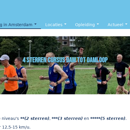
ng in Amsterdam
Locaties
Opleiding
Actueel
4 sterren cursus Dam tot damloop
 niveau's
**
(2 sterren)
,
***(3 sterren)
en
*****
(5 sterren)
.
r 12,5-15 km/u.