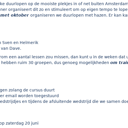
 duurlopen op de mooiste plekjes in of net buiten Amsterdam. 
iner organiseert dit zo en stimuleert om op eigen tempo te lop
 met oktober
organiseren we duurlopen met hazen. Er kan ka
an Sven en Helmerik
n van Dave.
m een aantal lessen zou missen, dan kunt u in de weken dat u
. Wij hebben ruim 30 groepen, dus genoeg mogelijkheden
om trai
en zolang de cursus duurt
per email worden toegestuurd
strijdjes en tijdens de afsluitende wedstrijd die we samen do
op zaterdag 20 juni