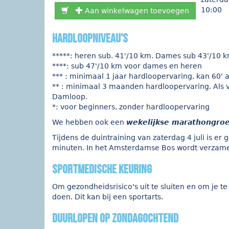
10:00
Aan winkelwagen toevoegen
hardloopniveau's
*****: heren sub. 41'/10 km. Dames sub 43'/10 
****: sub 47'/10 km voor dames en heren
*** : minimaal 1 jaar hardloopervaring, kan 60'
** : minimaal 3 maanden hardloopervaring. Als 
Damloop.
*: voor beginners, zonder hardloopervaring
We hebben ook een
wekelijkse marathongro
Tijdens de duintraining van zaterdag 4 juli is e
minuten. In het Amsterdamse Bos wordt verzame
sportmedische keuring
Om gezondheidsrisico's uit te sluiten en om je t
doen. Dit kan bij een sportarts.
duurlopen op zondagochtend