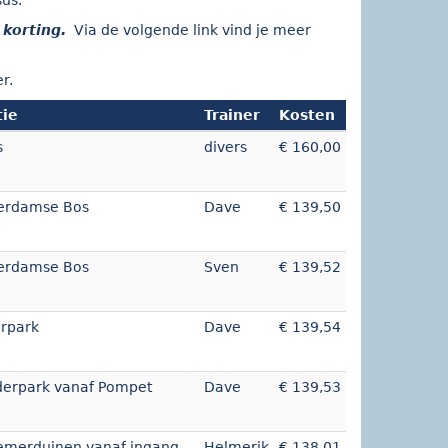
sus.
 korting
.
Via de volgende link vind je meer
r.
tie
Trainer
Kosten
s
divers
€ 160,00
erdamse Bos
Dave
€ 139,50
erdamse Bos
Sven
€ 139,52
rpark
Dave
€ 139,54
erpark vanaf Pompet
Dave
€ 139,53
emerduinen vanaf ingang
Helmerik
€ 138,01