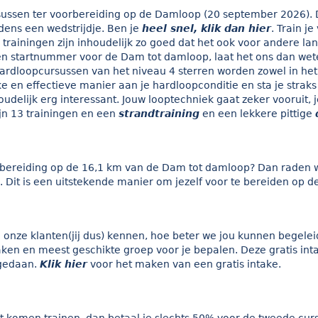
rsussen ter voorbereiding op de Damloop (20 september 2026). 
dens een wedstrijdje. Ben je
heel snel, klik dan hier
. Train j
rainingen zijn inhoudelijk zo goed dat het ook voor andere la
en startnummer voor de Dam tot damloop, laat het ons dan weten
rdloopcursussen van het niveau 4 sterren worden zowel in het
 en effectieve manier aan je hardloopconditie en sta je straks
delijk erg interessant. Jouw looptechniek gaat zeker vooruit, j
ijn 13 trainingen en een
strandtraining
en een lekkere pittige
orbereiding op de 16,1 km van de Dam tot damloop? Dan raden 
. Dit is een uitstekende manier om jezelf voor te bereiden op 
 onze klanten(jij dus) kennen, hoe beter we jou kunnen begele
n en meest geschikte groep voor je bepalen. Deze gratis intak
 gedaan.
Klik hier
voor het maken van een gratis intake.