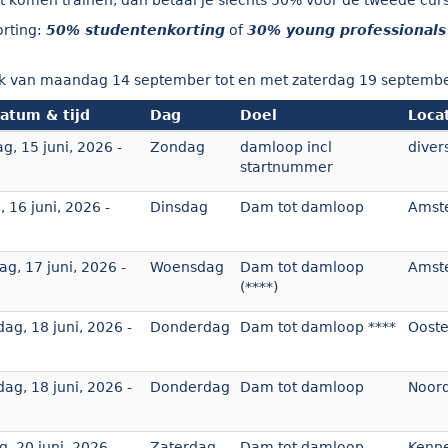
t komen trainen, dan betaal je slechts 50% voor de tweede cur
rting:
50% studentenkorting
of
30% young professionals
ek van maandag 14 september tot en met zaterdag 19 septembe
datum & tijd
Dag
Doel
Loca
, 15 juni, 2026 -
Zondag
damloop incl
diver
startnummer
 16 juni, 2026 -
Dinsdag
Dam tot damloop
Amst
g, 17 juni, 2026 -
Woensdag
Dam tot damloop
Amst
(****)
ag, 18 juni, 2026 -
Donderdag
Dam tot damloop ****
Ooste
ag, 18 juni, 2026 -
Donderdag
Dam tot damloop
Noord
g, 20 juni, 2026 -
Zaterdag
Dam tot damloop
Kenn