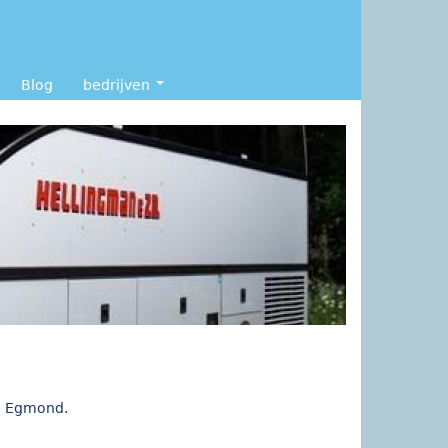
Blog
bedrijven
an Egmond.