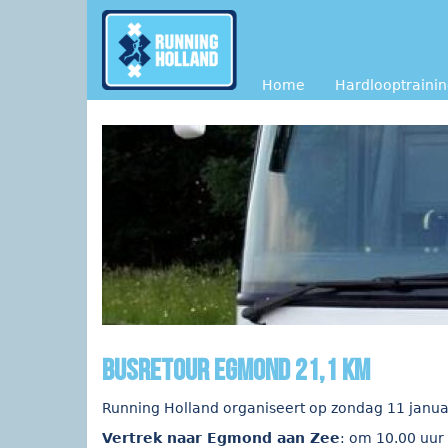
Overslaan en naar de inhoud gaan
Home
Hardlooptraini
busretour Egmond 21,1 km
Running Holland organiseert op zondag 11 janua
Vertrek naar Egmond aan Zee
: om 10.00 uur