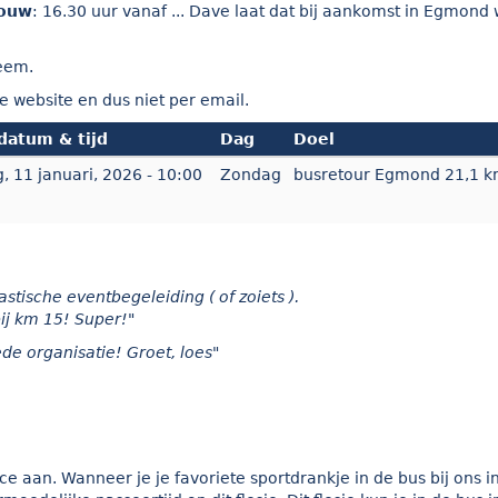
bouw
: 16.30 uur vanaf ... Dave laat dat bij aankomst in Egmond
teem.
 website en dus niet per email.
 datum & tijd
Dag
Doel
, 11 januari, 2026 - 10:00
Zondag
busretour Egmond 21,1 
stische eventbegeleiding ( of zoiets ).
bij km 15! Super!"
e organisatie! Groet, loes"
 aan. Wanneer je je favoriete sportdrankje in de bus bij ons inl