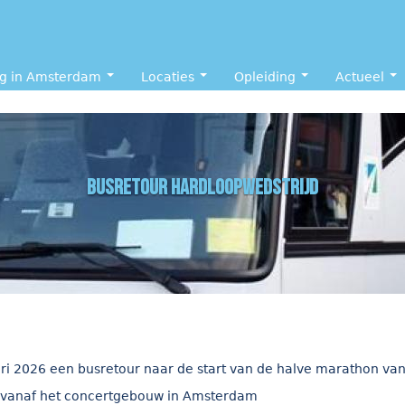
ng in Amsterdam
Locaties
Opleiding
Actueel
busretour hardloopwedstrijd
ri 2026 een busretour naar de start van de halve marathon v
 vanaf het concertgebouw in Amsterdam