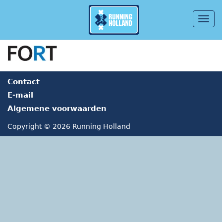
Togg
navig
Overslaan en naar de inhoud gaan
Contact
E-mail
Algemene voorwaarden
Copyright © 2026 Running Holland