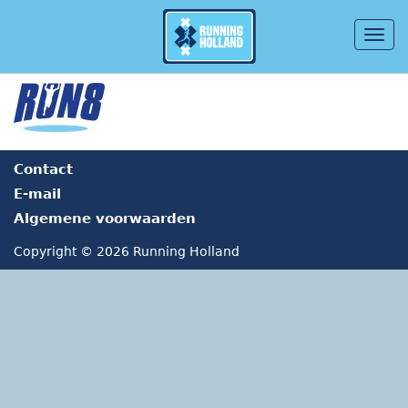
Togg
navig
Overslaan en naar de inhoud gaan
Contact
E-mail
Algemene voorwaarden
Copyright © 2026 Running Holland