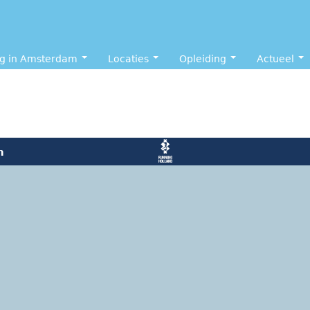
ng in Amsterdam
Locaties
Opleiding
Actueel
n