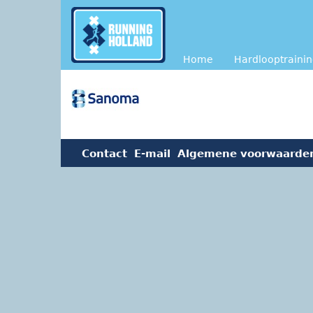
Overslaan en naar de inhoud gaan
Home
Hardlooptraini
Contact
E-mail
Algemene voorwaarde