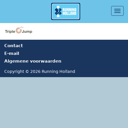
Togg
navig
Overslaan en naar de inhoud gaan
Contact
E-mail
Algemene voorwaarden
Copyright © 2026 Running Holland