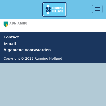
Togg
navig
Overslaan en naar de inhoud gaan
Contact
E-mail
Algemene voorwaarden
Copyright © 2026 Running Holland