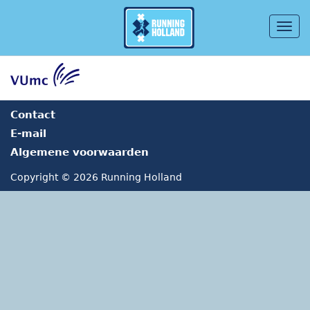
Togg
navig
Overslaan en naar de inhoud gaan
Contact
E-mail
Algemene voorwaarden
Copyright © 2026 Running Holland