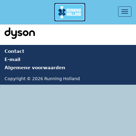
Togg
navig
Overslaan en naar de inhoud gaan
Contact
E-mail
Algemene voorwaarden
Copyright © 2026 Running Holland