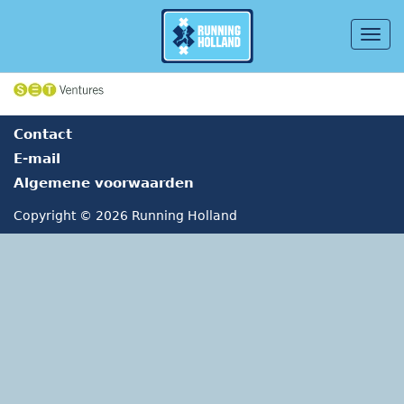
Togg
navig
Overslaan en naar de inhoud gaan
Contact
E-mail
Algemene voorwaarden
Copyright © 2026 Running Holland