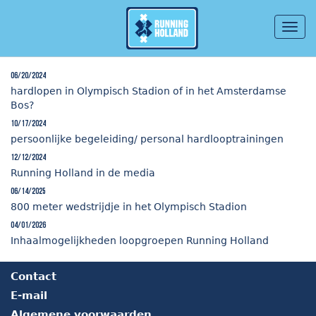
Togg
navig
Overslaan en naar de inhoud gaan
06/20/2024
hardlopen in Olympisch Stadion of in het Amsterdamse
Bos?
10/17/2024
persoonlijke begeleiding/ personal hardlooptrainingen
12/12/2024
Running Holland in de media
06/14/2025
800 meter wedstrijdje in het Olympisch Stadion
04/01/2026
Inhaalmogelijkheden loopgroepen Running Holland
Contact
E-mail
Algemene voorwaarden