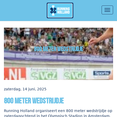
Togg
navig
Overslaan en naar de inhoud gaan
800 meter wedstrijdje
zaterdag, 14 juni, 2025
800 meter wedstrijdje
Running Holland organiseert een 800 meter wedstrijdje op
zaterdagochtend in het Olympisch Stadion in Amsterdam.