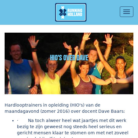
Togg
navig
Overslaan en naar de inhoud gaan
hio's over Dave
Hardlooptrainers in opleiding (HIO's) van de
maandagavond (zomer 2016) over docent Dave Baars:
· Na toch alweer heel wat jaartjes met dit werk
bezig te zijn geweest nog steeds heel serieus en
gericht mensen klaar te stomen om met net zoveel