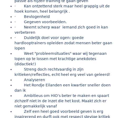
passie als hijzelf training te gaan geven
· Kan ontzettend sterk maar heel grappig uit de
hoek komen, heel belangrijk .
· Bevlogenheid
· Gegeven voorbeelden.
· Neemt scherp waar iemand zich goed in kan
verbeteren
· Duidelijk doel voor ogen: goede
hardlooptrainers opleiden zodat mensen beter gaan
lopen
Weet "probleemsituaties" waar wij tegenaan
lopen op te lossen met krachtige anekdotes
(didactiek!)
Streng doch rechtvaardig in zijn
kritieken/reflecties, echt heel erg veel van geleerd!
Analyseren
Het Rondje Eilanden een kwartier sneller doen
dan ik
Ambitieus om HIO’s beter te maken en spaart
zichzelf niet in de inzet die het kost. Maakt zich er
niet gemakkelijk vanaf
Zelf een heel goed voorbeeld geven is erg
inspirerend en durft ook met respect stevige kritiek