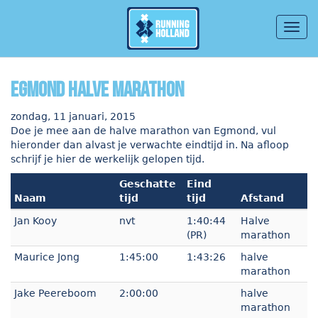
Togg
navig
Overslaan en naar de inhoud gaan
Egmond halve marathon
zondag, 11 januari, 2015
Doe je mee aan de halve marathon van Egmond, vul
hieronder dan alvast je verwachte eindtijd in. Na afloop
schrijf je hier de werkelijk gelopen tijd.
Geschatte
Eind
Naam
tijd
tijd
Afstand
Jan Kooy
nvt
1:40:44
Halve
(PR)
marathon
Maurice Jong
1:45:00
1:43:26
halve
marathon
Jake Peereboom
2:00:00
halve
marathon