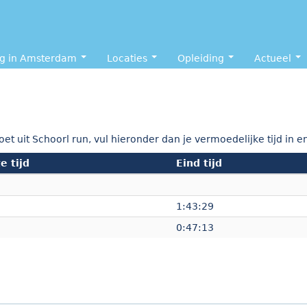
ng in Amsterdam
Locaties
Opleiding
Actueel
 uit Schoorl run, vul hieronder dan je vermoedelijke tijd in en 
e tijd
Eind tijd
1:43:29
0:47:13