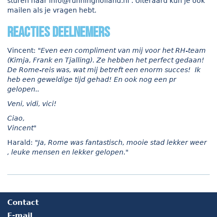
sturen naar
info@runningholland.nl
. Uiteraard kun je ook
mailen als je vragen hebt.
reacties deelnemers
Vincent:
"Even een compliment van mij voor het RH-team
(Kimja, Frank en Tjalling). Ze hebben het perfect gedaan!
De Rome-reis was, wat mij betreft een enorm succes! Ik
heb een geweldige tijd gehad! En ook nog een pr
gelopen..
Veni, vidi, vici!
Ciao,
Vincent"
Harald:
"Ja, Rome was fantastisch, mooie stad lekker weer
, leuke mensen en lekker gelopen."
Contact
E-mail