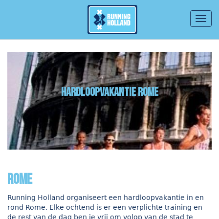
Togg
navig
Overslaan en naar de inhoud gaan
hardloopvakantie Rome
Rome
Running Holland organiseert een hardloopvakantie in en
rond Rome. Elke ochtend is er een verplichte training en
de rest van de dag ben je vrij om volop van de stad te