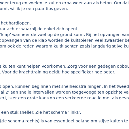
t weer terug en voelen je kuiten erna weer aan als beton. Om dat
mt, wil ik je een paar tips geven.
 het hardlopen.
aar achter waarbij de enkel zich opent.
e ‘klap’ wanneer de voet op de grond komt. Bij het opvangen va
j dit opvangen van de klap worden de kuitspieren veel zwaarder b
rom ook de reden waarom kuitklachten zoals langdurig stijve ku
ijve kuiten kunt helpen voorkomen. Zorg voor een gedegen opbo
 Voor de krachttraining geldt; hoe specifieker hoe beter.
dlopen, kunnen beginnen met snelheidstrainingen. In het twee
al 2’ aan snelle intervallen worden toegevoegd ten opzichte v
ert, is er een grote kans op een verkeerde reactie met als gevo
n stuk sneller. Zie het schema ‘links’.
zie schema rechts) is van essentieel belang om stijve kuiten te