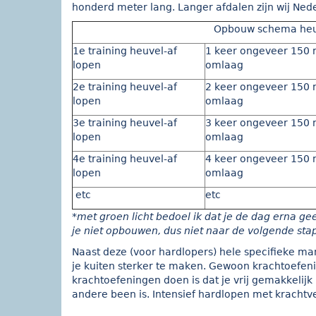
honderd meter lang. Langer afdalen zijn wij Ned
Opbouw schema heuv
1e training heuvel-af
1 keer ongeveer 150 
lopen
omlaag
2e training heuvel-af
2 keer ongeveer 150 
lopen
omlaag
3e training heuvel-af
3 keer ongeveer 150 
lopen
omlaag
4e training heuvel-af
4 keer ongeveer 150 
lopen
omlaag
etc
etc
*met groen licht bedoel ik dat je de dag erna gee
je niet opbouwen, dus niet naar de volgende stap
Naast deze (voor hardlopers) hele specifieke man
je kuiten sterker te maken. Gewoon krachtoefen
krachtoefeningen doen is dat je vrij gemakkelijk
andere been is. Intensief hardlopen met krachtv