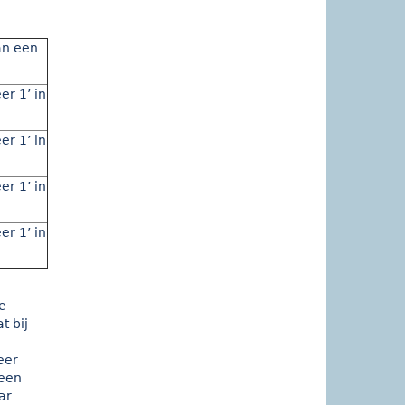
an een
er 1’ in
er 1’ in
er 1’ in
er 1’ in
e
t bij
eer
 een
ar