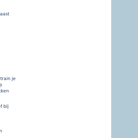
naast
train je
p
kken
 bij
n