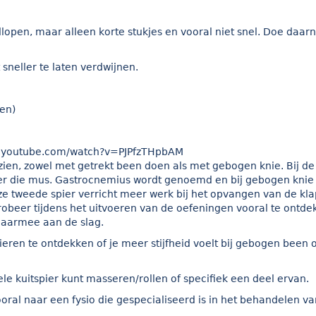
dlopen, maar alleen korte stukjes en vooral niet snel. Doe daar
neller te laten verdwijnen.
en)
w.youtube.com/watch?v=PJPfzTHpbAM
t zien, zowel met getrekt been doen als met gebogen knie. Bij de
pier die mus. Gastrocnemius wordt genoemd en bij gebogen knie 
e tweede spier verricht meer werk bij het opvangen van de kla
obeer tijdens het uitvoeren van de oefeningen vooral te ontde
 daarmee aan de slag.
eren te ontdekken of je meer stijfheid voelt bij gebogen been of
e kuitspier kunt masseren/rollen of specifiek een deel ervan.
oral naar een fysio die gespecialiseerd is in het behandelen va