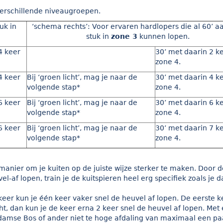
erschillende niveaugroepen.
uk in
‘schema rechts’: Voor ervaren hardlopers die al 60’ a
stuk in
zone 3
kunnen lopen.
4 keer
30’ met daarin 2 ke
zone 4.
4 keer
Bij ‘groen licht’, mag je naar de
30’ met daarin 4 ke
volgende stap*
zone 4.
6 keer
Bij ‘groen licht’, mag je naar de
30’ met daarin 6 ke
volgende stap*
zone 4.
6 keer
Bij ‘groen licht’, mag je naar de
30’ met daarin 7 ke
volgende stap*
zone 4.
manier om je kuiten op de juiste wijze sterker te maken. Door d
el-af lopen, train je de kuitspieren heel erg specifiek zoals je da
 keer kun je één keer vaker snel de heuvel af lopen. De eerste k
icht, dan kun je de keer erna 2 keer snel de heuvel af lopen. Met
rdamse Bos of ander niet te hoge afdaling van maximaal een pa