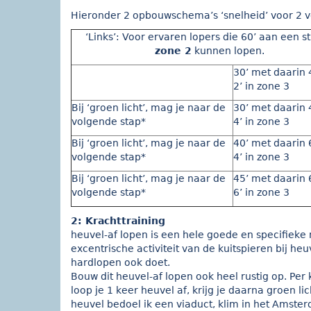
Hieronder 2 opbouwschema’s ‘snelheid’ voor 2 v
‘Links’: Voor ervaren lopers die 60’ aan een st
zone 2
kunnen lopen.
30’ met daarin 
2’ in zone 3
Bij ‘groen licht’, mag je naar de
30’ met daarin 
volgende stap*
4’ in zone 3
Bij ‘groen licht’, mag je naar de
40’ met daarin 
volgende stap*
4’ in zone 3
Bij ‘groen licht’, mag je naar de
45’ met daarin 
volgende stap*
6’ in zone 3
2: Krachttraining
heuvel-af lopen is een hele goede en specifieke 
excentrische activiteit van de kuitspieren bij heuv
hardlopen ook doet.
Bouw dit heuvel-af lopen ook heel rustig op. Per
loop je 1 keer heuvel af, krijg je daarna groen l
heuvel bedoel ik een viaduct, klim in het Amste