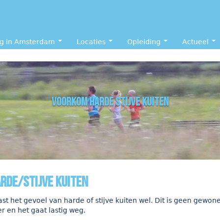
ng in Amsterdam
Locaties
Opleiding
Actueel
voorkom harde stijve kuiten
rde/stijve kuiten
vast het gevoel van harde of stijve kuiten wel. Dit is geen gewon
r en het gaat lastig weg.