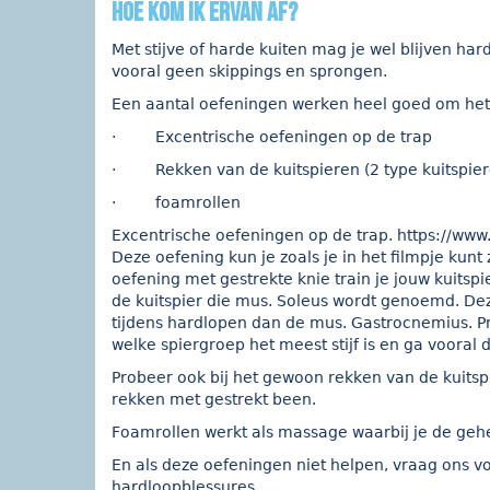
Hoe kom ik ervan af?
Met stijve of harde kuiten mag je wel blijven har
vooral geen skippings en sprongen.
Een aantal oefeningen werken heel goed om het s
· Excentrische oefeningen op de trap
· Rekken van de kuitspieren (2 type kuitspier
· foamrollen
Excentrische oefeningen op de trap.
https://ww
Deze oefening kun je zoals je in het filmpje kun
oefening met gestrekte knie train je jouw kuits
de kuitspier die mus. Soleus wordt genoemd. Dez
tijdens hardlopen dan de mus. Gastrocnemius. Pr
welke spiergroep het meest stijf is en ga vooral
Probeer ook bij het gewoon rekken van de kuitspi
rekken met gestrekt been.
Foamrollen werkt als massage waarbij je de gehel
En als deze oefeningen niet helpen, vraag ons vo
hardloopblessures.