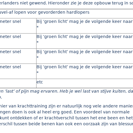
erlanders niet gewend. Hieronder zie je deze opbouw terug in 
el-af lopen voor gevorderden hardlopers
meter snel
Bij ‘groen licht’ mag je de volgende keer naar
*
meter snel
Bij ‘groen licht’ mag je de volgende keer naar
*
meter snel
Bij ‘groen licht’ mag je de volgende keer naar
*
meter snel
Bij ‘groen licht’ mag je de volgende keer naar
*
etc
n ‘last’ of pijn mag ervaren. Heb je wel last van stijve kuiten, 
.
ier van krachttraining zijn er natuurlijk nog vele andere mani
ingen doen is ook al heel erg goed. Een voordeel van normale
 kunt ontdekken of er krachtverschil tussen het ene been en het
erschil tussen beide benen kan ook een oorzaak zijn van blessu