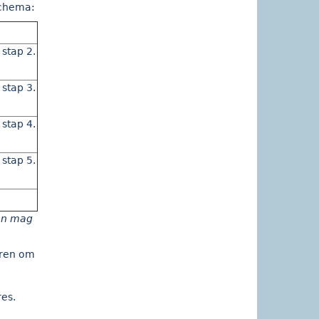
schema:
 stap 2.
 stap 3.
 stap 4.
 stap 5.
dan mag
eren om
res.