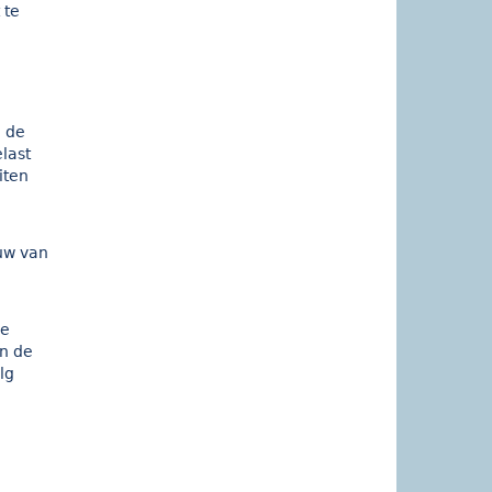
 te
n de
elast
iten
uw van
de
an de
lg