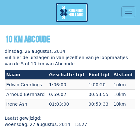
Togg
navig
Overslaan en naar de inhoud gaan
10 km Abcoude
dinsdag, 26 augustus, 2014
vul hier de uitslagen in van jezelf en van je loopmaatjes
van de 5 of 10 km van Abcoude
Naam
Geschatte tijd
Eind tijd
Afstand
Edwin Geerlings
1:06:00
1:00:20
1okm
Arnoud Bernhard
0:59:02
00:53:55
10km
Irene Ash
01:03:00
00:59:33
10km
Laatst gewijzigd:
woensdag, 27 augustus, 2014 - 13:27