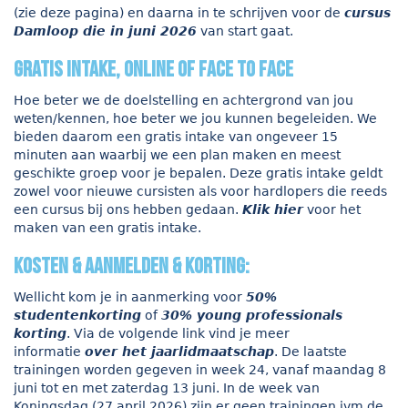
(zie deze pagina) en daarna in te schrijven voor de
cursus
Damloop die in juni 20
26
van start gaat.
gratis intake, online of face to face
Hoe beter we de doelstelling en achtergrond van jou
weten/kennen, hoe beter we jou kunnen begeleiden. We
bieden daarom een gratis intake van ongeveer 15
minuten aan waarbij we een plan maken en meest
geschikte groep voor je bepalen. Deze gratis intake geldt
zowel voor nieuwe cursisten als voor hardlopers die reeds
een cursus bij ons hebben gedaan.
Klik hier
voor het
maken van een gratis intake.
kosten & aanmelden & korting:
Wellicht kom je in aanmerking voor
50%
studentenkorting
of
30% young professionals
korting
. Via de volgende link vind je meer
informatie
over het jaarlidmaatschap
. De laatste
trainingen worden gegeven in week 24, vanaf maandag 8
juni tot en met zaterdag 13 juni. In de week van
Koningsdag (27 april 2026) zijn er geen trainingen ivm de