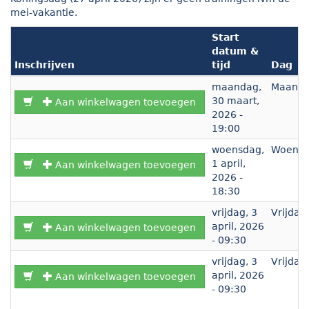
mei-vakantie.
Start
datum &
Inschrijven
tijd
Dag
maandag,
Maand
30 maart,
Aan winkelwagen toevoegen
2026 -
19:00
woensdag,
Woens
1 april,
Aan winkelwagen toevoegen
2026 -
18:30
vrijdag, 3
Vrijdag
april, 2026
Aan winkelwagen toevoegen
- 09:30
vrijdag, 3
Vrijdag
april, 2026
Aan winkelwagen toevoegen
- 09:30