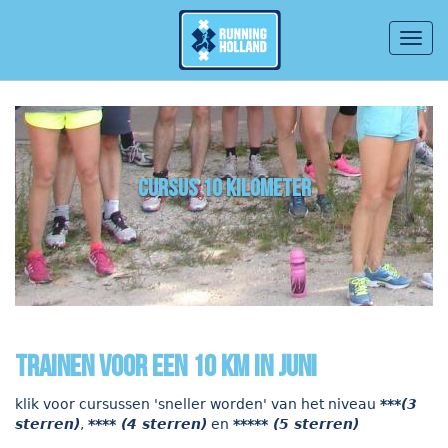
Togg
navig
Overslaan en naar de inhoud gaan
cursus 10 kilometer
Trainen voor een 10 km in juni
klik voor cursussen 'sneller worden' van het niveau
***(3
sterren)
,
**** (4 sterren)
en
***** (5 sterren)