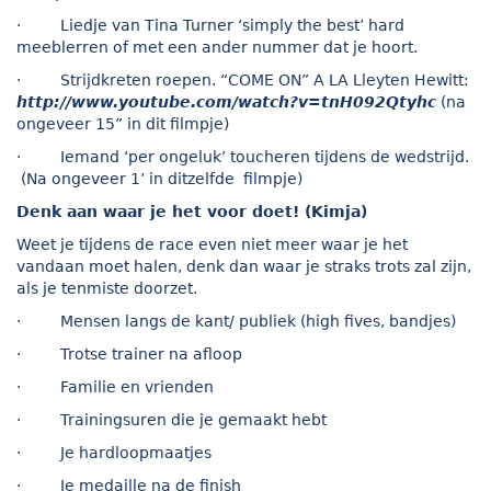
· Liedje van Tina Turner ‘simply the best’ hard
meeblerren of met een ander nummer dat je hoort.
· Strijdkreten roepen. “COME ON” A LA Lleyten Hewitt:
http://www.youtube.com/watch?v=tnH092Qtyhc
(na
ongeveer 15” in dit filmpje)
· Iemand ‘per ongeluk’ toucheren tijdens de wedstrijd.
(Na ongeveer 1’ in ditzelfde filmpje)
Denk aan waar je het voor doet! (Kimja)
Weet je tijdens de race even niet meer waar je het
vandaan moet halen, denk dan waar je straks trots zal zijn,
als je tenmiste doorzet.
· Mensen langs de kant/ publiek (high fives, bandjes)
· Trotse trainer na afloop
· Familie en vrienden
· Trainingsuren die je gemaakt hebt
· Je hardloopmaatjes
· Je medaille na de finish