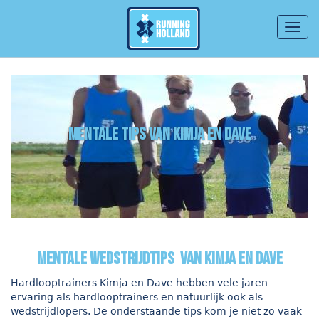
Togg
navig
Overslaan en naar de inhoud gaan
mentale tips van Kimja en Dave
Mentale wedstrijdtips van Kimja en Dave
Hardlooptrainers Kimja en Dave hebben vele jaren
ervaring als hardlooptrainers en natuurlijk ook als
wedstrijdlopers. De onderstaande tips kom je niet zo vaak