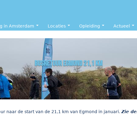
ng in Amsterdam
Locaties
Opleiding
Actueel
busretour Egmond 21,1 km
ur naar de start van de 21,1 km van Egmond in januari.
Zie de