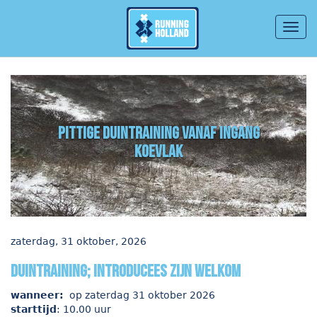
Togg
navig
Overslaan en naar de inhoud gaan
pittige duintraining vanaf ingang
Koevlak
zaterdag, 31 oktober, 2026
duintraining; introducees zijn welkom
wanneer:
op zaterdag 31 oktober 2026
starttijd
: 10.00 uur