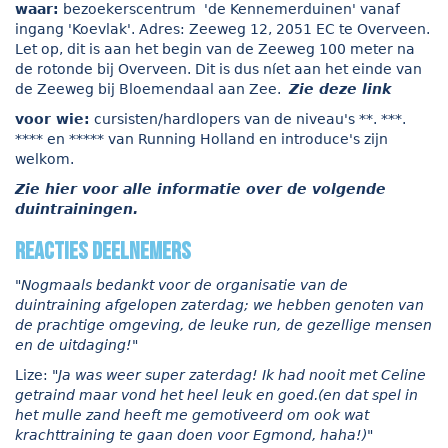
waar:
bezoekerscentrum 'de Kennemerduinen' vanaf
ingang 'Koevlak'. Adres: Zeeweg 12, 2051 EC te Overveen.
Let op, dit is aan het begin van de Zeeweg 100 meter na
de rotonde bij Overveen. Dit is dus níet aan het einde van
de Zeeweg bij Bloemendaal aan Zee.
Zie deze link
voor wie:
cursisten/hardlopers van de niveau's **. ***.
**** en ***** van Running Holland en introduce's zijn
welkom.
Zie hier voor alle informatie over de volgende
duintrainingen.
reacties deelnemers
"Nogmaals bedankt voor de organisatie van de
duintraining afgelopen zaterdag; we hebben genoten van
de prachtige omgeving, de leuke run, de gezellige mensen
en de uitdaging!"
Lize:
"Ja was weer super zaterdag! Ik had nooit met Celine
getraind maar vond het heel leuk en goed.(en dat spel in
het mulle zand heeft me gemotiveerd om ook wat
krachttraining te gaan doen voor Egmond, haha!)"